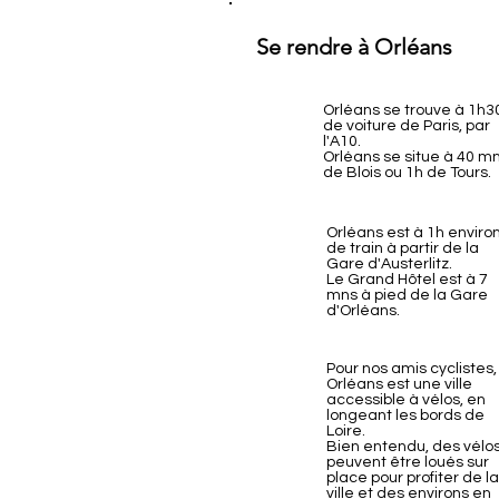
Se rendre à Orléans
Orléans se trouve à 1h3
de voiture de Paris, par
l'A10.
Orléans se situe à 40 m
de Blois ou 1h de Tours.
Orléans est à 1h enviro
de train à partir de la
Gare d'Austerlitz.
Le Grand Hôtel est à 7
mns à pied de la Gare
d'Orléans.
Pour nos amis cyclistes,
Orléans est une ville
accessible à vélos, en
longeant les bords de
Loire.
Bien entendu, des vélo
peuvent être loués sur
place pour profiter de la
ville et des environs en