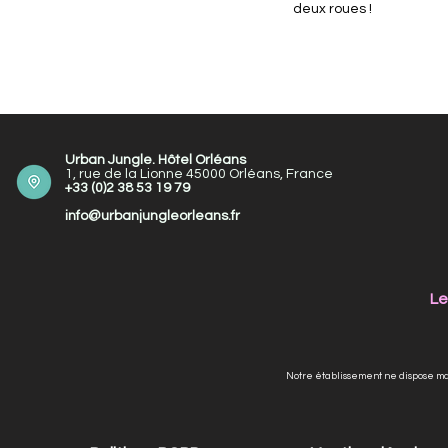
deux roues !
Urban Jungle. Hôtel Orléans
1, rue de la Lionne 45000 Orléans, France
+33 (0)2 38 53 19 79
info@urbanjungleorleans.fr
Le
Notre établissement ne dispose m