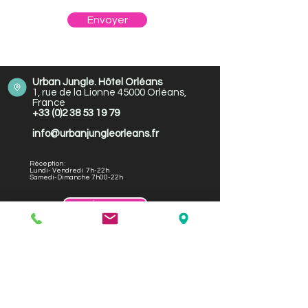
Envoyer
Urban Jungle. Hôtel Orléans
1, rue de la Lionne 45000 Orléans,
France
+33 (0)2 38 53 19 79
info@urbanjungleorleans.fr
Réception :
Lundi- Vendredi 7h-22h
Samedi-Dimanche 7h00-22h
RÉSERVER
Le meilleur tarif garanti sur notre site.
Dans le centre-ville d'Orléans
Notre établissement ne dispose malheureusement d'aucune chambre ayant
un accès aux personnes à mobilité réduite.